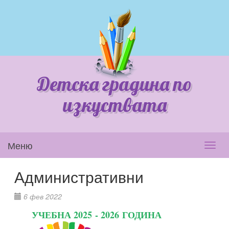
Детска градина по
изкуствата
Меню
Toggl
navig
Административни
6 фев 2022
УЧЕБНА 2025 - 2026 ГОДИНА